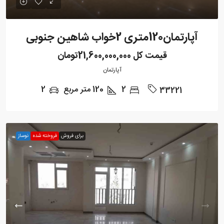
آپارتمان120متری 2خواب شاهین جنوبی
قیمت کل
21,600,000,000تومان
آپارتمان
2
120
متر مربع
2
33221
برای فروش
فروخته شده
نوساز