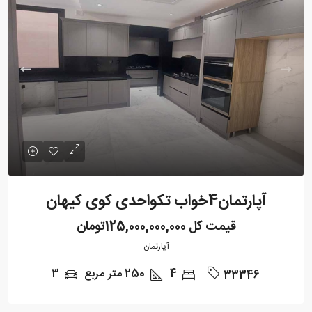
آپارتمان4خواب تکواحدی کوی کیهان
قیمت کل
125,000,000,000تومان
آپارتمان
4
250
متر مربع
3
33346