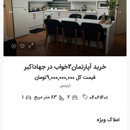
خرید آپارتمان2خواب در جهاداکبر
قیمت کل
9,000,000,000تومان
آپارتمان
2
83
متر مربع
1
04061401
املاک ویژه