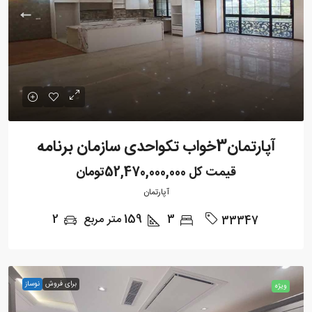
آپارتمان3خواب تکواحدی سازمان برنامه
قیمت کل
52,470,000,000تومان
آپارتمان
3
159
متر مربع
2
33347
برای فروش
نوساز
ویژه