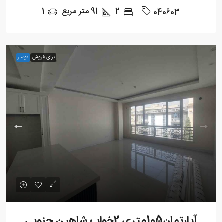
2
91
متر مربع
1
040603
برای فروش
نوساز
آپارتمان105متری 2خواب شاهین جنوبی