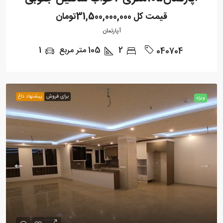
قیمت کل
31,500,000,000تومان
آپارتمان
2
105
متر مربع
1
040704
برای فروش
پیشنهاد داغ
ویژه