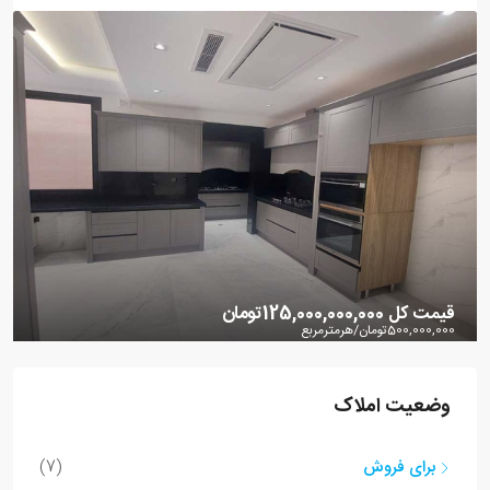
قیمت کل
125,000,000,000تومان
500,000,000تومان
/هرمترمربع
آپارتمان4خواب تکواحدی کوی کیهان
وضعیت املاک
سازمان برنامه شمالی
4
250
متر مربع
3
برای فروش
(7)
33346
آپارتمان