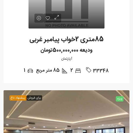
85متری 2خواب پیامبر غربی
ودیعه
500,000,000تومان
آپارتمان
2
85
متر مربع
1
33348
برای فروش
پیشنهاد داغ
ویژه