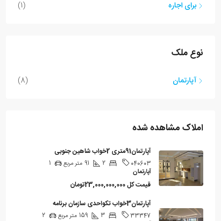
برای اجاره
(1)
نوع ملک
آپارتمان
(8)
املاک مشاهده شده
آپارتمان91متری 2خواب شاهین جنوبی
2
91
متر مربع
1
040603
آپارتمان
قیمت کل
23,000,000,000تومان
آپارتمان3خواب تکواحدی سازمان برنامه
3
159
متر مربع
2
33347