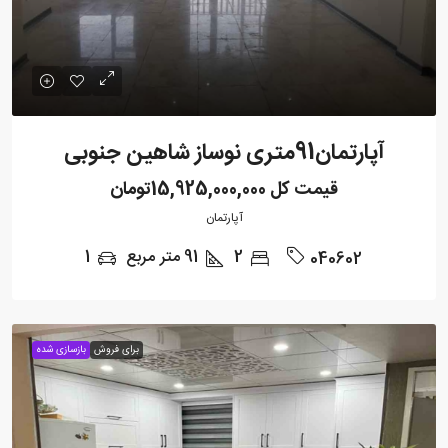
آپارتمان91متری نوساز شاهین جنوبی
قیمت کل
15,925,000,000تومان
آپارتمان
2
91
متر مربع
1
040602
برای فروش
بازسازی شده