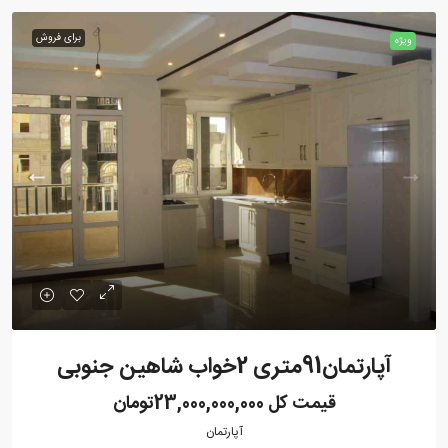
برای فروش
ویژه
آپارتمان91متری 2خواب شاهین جنوبی
قیمت کل
23,000,000,000تومان
آپارتمان