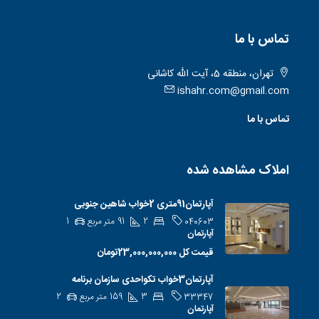
تماس با ما
تهران، منطقه 5، آیت الله کاشانی
ishahr.com@gmail.com
تماس با ما
املاک مشاهده شده
آپارتمان91متری 2خواب شاهین جنوبی
2
91
متر مربع
1
040603
آپارتمان
قیمت کل
23,000,000,000تومان
آپارتمان3خواب تکواحدی سازمان برنامه
3
159
متر مربع
2
33347
آپارتمان