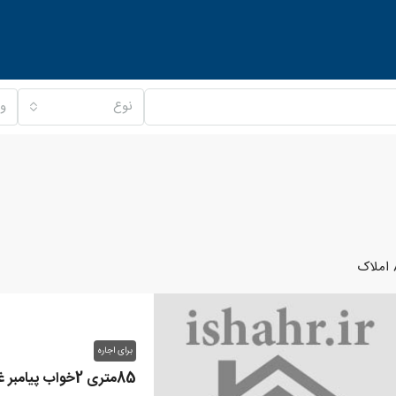
نوع
و
اک
برای اجاره
85متری 2خواب پیامبر غربی