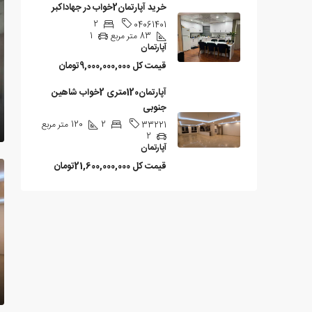
خرید آپارتمان2خواب در جهاداکبر
2
04061401
83
متر مربع
1
آپارتمان
قیمت کل
9,000,000,000تومان
آپارتمان120متری 2خواب شاهین
جنوبی
2
120
متر مربع
33221
2
آپارتمان
قیمت کل
21,600,000,000تومان