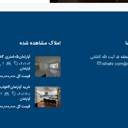
ا
املاک مشاهده شده
 الله کاشانی
آپارتمان105متری 2خواب شاهین جنوبی
ishahr.com@
2
040704
آپارتمان
قیمت کل
31,500,000,000تومان
خرید آپارتمان2خواب در جهاداکبر
2
04061401
آپارتمان
قیمت کل
9,000,000,000تومان