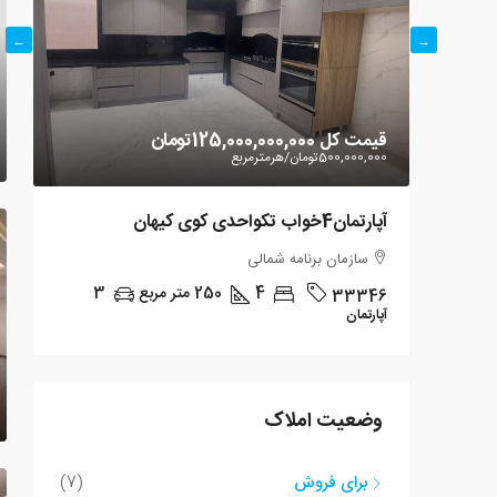
قیمت کل
125,000,000,000تومان
قی
500,000,000تومان
/هرمترمربع
000
آپارتمان4خواب تکواحدی کوی کیهان
آپا
سازمان برنامه شمالی
2
4
250
متر مربع
3
3
33346
آپارتمان
آ
وضعیت املاک
برای فروش
(7)