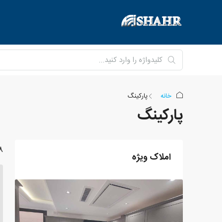
خانه
پارکینگ
پارکینگ
8 امل
املاک ویژه