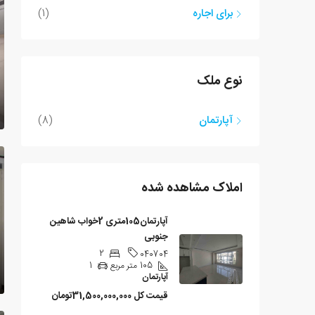
برای اجاره
(1)
نوع ملک
آپارتمان
(8)
املاک مشاهده شده
آپارتمان105متری 2خواب شاهین
جنوبی
2
040704
105
متر مربع
1
آپارتمان
قیمت کل
31,500,000,000تومان