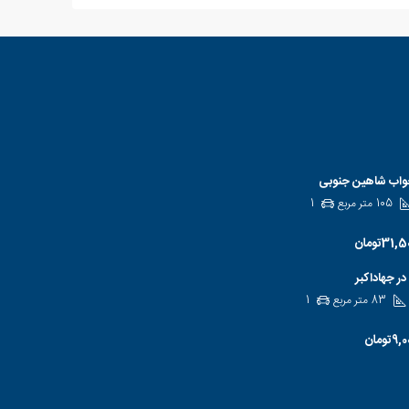
105
متر مربع
1
83
متر مربع
1