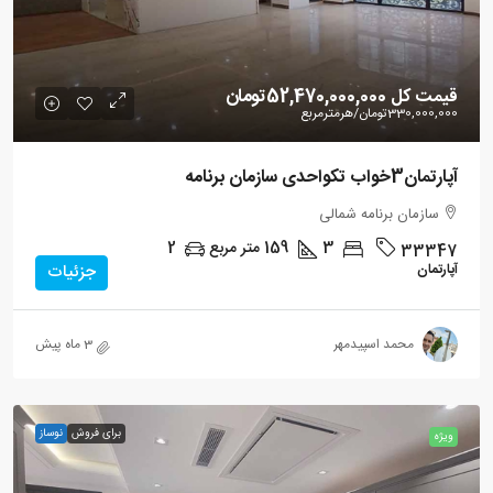
قیمت کل
52,470,000,000تومان
330,000,000تومان
/هرمترمربع
آپارتمان3خواب تکواحدی سازمان برنامه
سازمان برنامه شمالی
3
159
متر مربع
2
33347
آپارتمان
جزئیات
محمد اسپیدمهر
3 ماه پیش
برای فروش
نوساز
ویژه