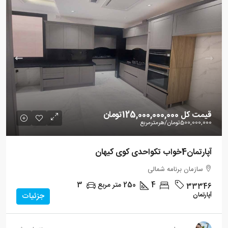
قیمت کل
125,000,000,000تومان
500,000,000تومان
/هرمترمربع
آپارتمان4خواب تکواحدی کوی کیهان
سازمان برنامه شمالی
4
250
متر مربع
3
33346
آپارتمان
جزئیات