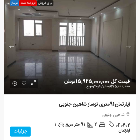
برای فروش
فروخته شده
نوساز
قیمت کل
15,925,000,000تومان
175,000,000تومان
/هرمترمربع
آپارتمان91متری نوساز شاهین جنوبی
شاهین جنوبی
2
91
متر مربع
1
040602
آپارتمان
جزئیات