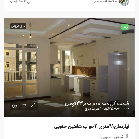
محمد اسپیدمهر
3 ماه پیش
برای فروش
ویژه
قیمت کل
23,000,000,000تومان
253,000,000تومان
/هرمترمربع
آپارتمان91متری 2خواب شاهین جنوبی
شاهین جنوبی