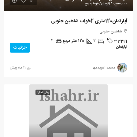
180,000,000تومان
/هرمترمربع
آپارتمان120متری 2خواب شاهین جنوبی
شاهین جنوبی
2
120
متر مربع
2
33221
آپارتمان
جزئیات
محمد اسپیدمهر
11 ماه پیش
برای اجاره