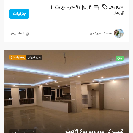
2
91
متر مربع
1
040603
آپارتمان
جزئیات
محمد اسپیدمهر
6 ماه پیش
برای فروش
پیشنهاد داغ
ویژه
قیمت کل
21,600,000,000تومان