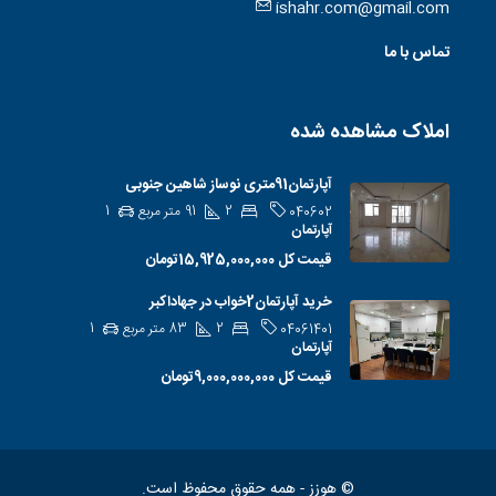
ishahr.com@gmail.com
تماس با ما
املاک مشاهده شده
آپارتمان91متری نوساز شاهین جنوبی
2
91
متر مربع
1
040602
آپارتمان
قیمت کل
15,925,000,000تومان
خرید آپارتمان2خواب در جهاداکبر
2
83
متر مربع
1
04061401
آپارتمان
قیمت کل
9,000,000,000تومان
© هوزز - همه حقوق محفوظ است.