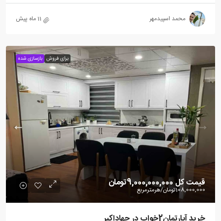
محمد اسپیدمهر
11 ماه پیش
برای فروش
بازسازی شده
قیمت کل
9,000,000,000تومان
108,000,000تومان
/هرمترمربع
خرید آپارتمان2خواب در جهاداکبر