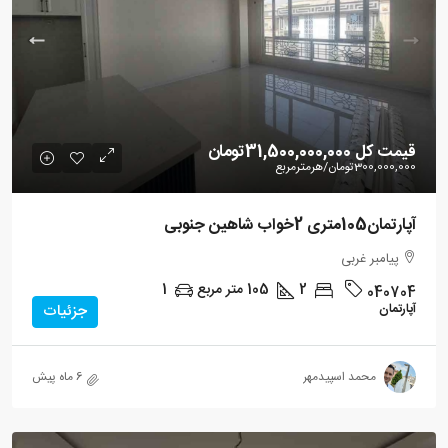
قیمت کل
31,500,000,000تومان
300,000,000تومان
/هرمترمربع
آپارتمان105متری 2خواب شاهین جنوبی
پیامبر غربی
2
105
متر مربع
1
040704
آپارتمان
جزئیات
محمد اسپیدمهر
6 ماه پیش