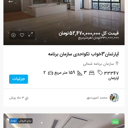
قیمت کل
52,470,000,000تومان
330,000,000تومان
/هرمترمربع
آپارتمان3خواب تکواحدی سازمان برنامه
سازمان برنامه شمالی
3
159
متر مربع
2
33347
آپارتمان
جزئیات
محمد اسپیدمهر
3 ماه پیش
برای فروش
نوساز
ویژه