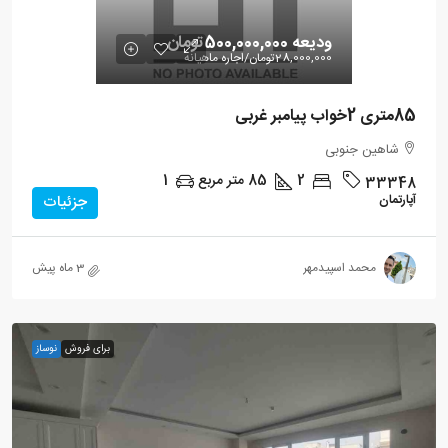
ودیعه
500,000,000تومان
28,000,000تومان
/اجاره ماهیانه
85متری 2خواب پیامبر غربی
شاهین جنوبی
2
85
متر مربع
1
33348
آپارتمان
جزئیات
محمد اسپیدمهر
3 ماه پیش
برای فروش
نوساز