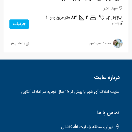
جهاد اکبر
2
83
متر مربع
1
04061401
آپارتمان
جزئیات
محمد اسپیدمهر
11 ماه پیش
درباره سایت
سایت املاک آی شهر با بیش از 15 سال تجربه در املاک آنلاین
تماس با ما
تهران، منطقه 5، آیت الله کاشانی