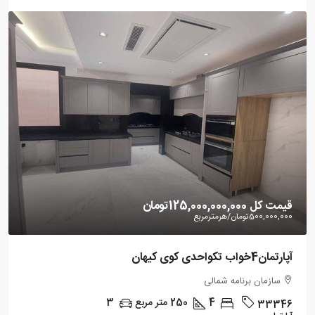
قیمت کل
125,000,000,000تومان
500,000,000تومان
/هرمترمربع
آپارتمان4خواب تکواحدی کوی کیهان
سازمان برنامه شمالی
4
250
متر مربع
3
33346