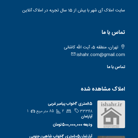
سایت املاک آی شهر با بیش از 15 سال تجربه در املاک آنلاین
تماس با ما
تهران، منطقه 5، آیت الله کاشانی
ishahr.com@gmail.com
تماس با ما
املاک مشاهده شده
85متری 2خواب پیامبر غربی
2
85
متر مربع
1
33348
آپارتمان
ودیعه
500,000,000تومان
آپارتمان105متری 2خواب شاهین جنوبی