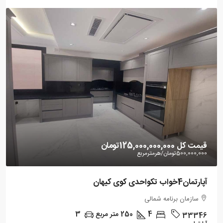
قیمت کل
125,000,000,000تومان
500,000,000تومان
/هرمترمربع
آپارتمان4خواب تکواحدی کوی کیهان
سازمان برنامه شمالی
4
250
متر مربع
3
33346