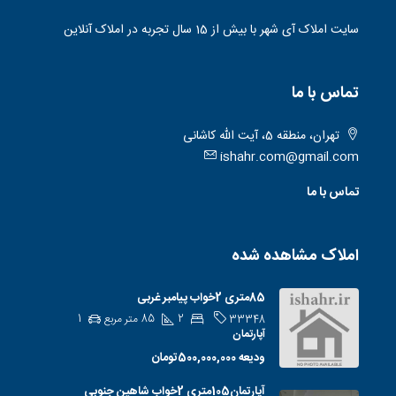
سایت املاک آی شهر با بیش از 15 سال تجربه در املاک آنلاین
تماس با ما
تهران، منطقه 5، آیت الله کاشانی
ishahr.com@gmail.com
تماس با ما
املاک مشاهده شده
85متری 2خواب پیامبر غربی
2
85
متر مربع
1
33348
آپارتمان
ودیعه
500,000,000تومان
آپارتمان105متری 2خواب شاهین جنوبی