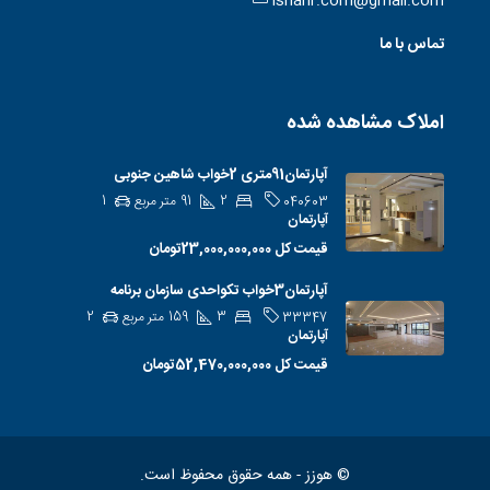
ishahr.com@gmail.com
تماس با ما
املاک مشاهده شده
آپارتمان91متری 2خواب شاهین جنوبی
2
91
متر مربع
1
040603
آپارتمان
قیمت کل
23,000,000,000تومان
آپارتمان3خواب تکواحدی سازمان برنامه
3
159
متر مربع
2
33347
آپارتمان
قیمت کل
52,470,000,000تومان
© هوزز - همه حقوق محفوظ است.