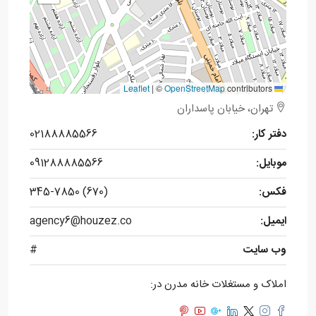
|
©
OpenStreetMap
contributors
Leaflet
تهران، خیابان پاسداران
دفتر کار:
02188885566
موبایل:
091288885566
فکس:
(670) 345-7850
ایمیل:
agency6@houzez.co
وب سایت
#
املاک و مستغلات خانه مدرن در: