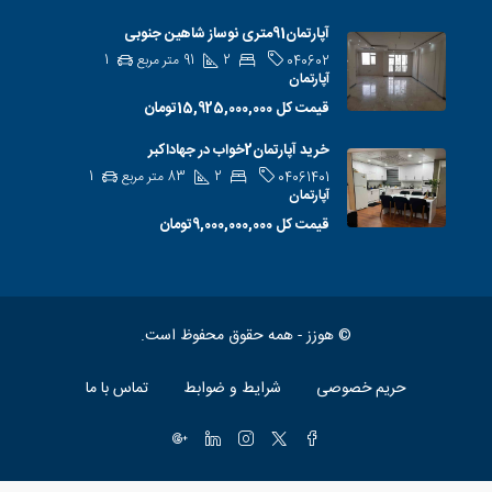
آپارتمان91متری نوساز شاهین جنوبی
2
91
متر مربع
1
040602
آپارتمان
قیمت کل
15,925,000,000تومان
خرید آپارتمان2خواب در جهاداکبر
2
83
متر مربع
1
04061401
آپارتمان
قیمت کل
9,000,000,000تومان
© هوزز - همه حقوق محفوظ است.
حریم خصوصی
شرایط و ضوابط
تماس با ما